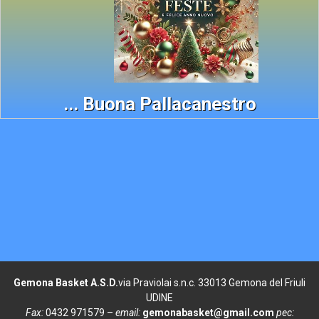
... Buona Pallacanestro
Gemona Basket A.S.D.
via Praviolai s.n.c. 33013 Gemona del Friuli
UDINE
Fax:
0432 971579 –
email:
gemonabasket@gmail.com
pec: