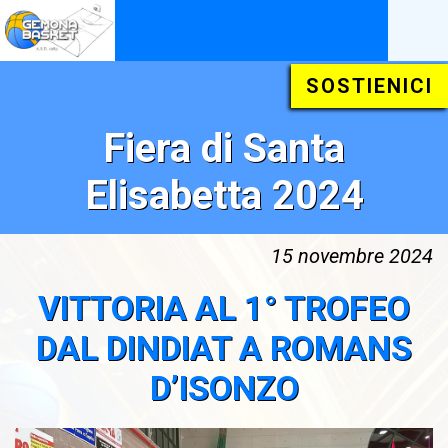
SOSTIENICI
Fiera di Santa
Elisabetta 2024
15 novembre 2024
VITTORIA AL 1° TROFEO
DAL DINDIAT A ROMANS
D’ISONZO