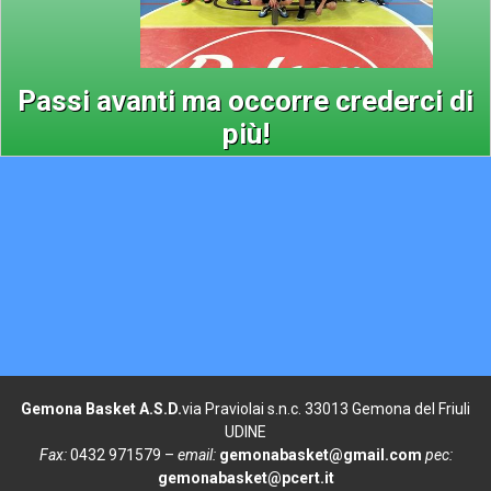
Passi avanti ma occorre crederci di
più!
Gemona Basket A.S.D.
via Praviolai s.n.c. 33013 Gemona del Friuli
UDINE
Fax:
0432 971579 –
email:
gemonabasket@gmail.com
pec:
gemonabasket@pcert.it