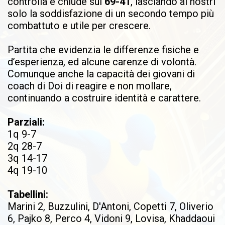
controlla e chiude sul
69-41
, lasciando ai nostri
solo la soddisfazione di un secondo tempo più
combattuto e utile per crescere.
Partita che evidenzia le differenze fisiche e
d’esperienza, ed alcune carenze di volontà.
Comunque anche la capacità dei giovani di
coach di Doi di reagire e non mollare,
continuando a costruire identità e carattere.
Parziali:
1q 9-7
2q 28-7
3q 14-17
4q 19-10
Tabellini:
Marini 2, Buzzulini, D'Antoni, Copetti 7, Oliverio
6, Pajko 8, Perco 4, Vidoni 9, Lovisa, Khaddaoui