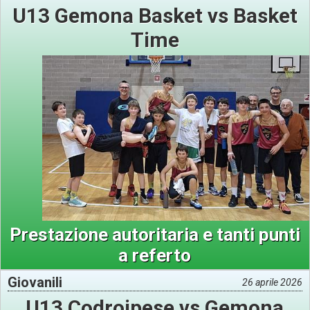
U13 Gemona Basket vs Basket
Time
Prestazione autoritaria e tanti punti
a referto
Giovanili
26 aprile 2026
U13 Codroipese vs Gemona