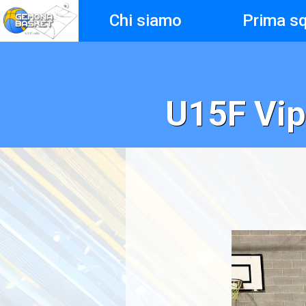
Chi siamo
Prima s
U15F Vi