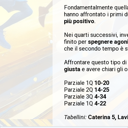
Fondamentalmente quella di
hanno affrontato i primi 
più positivo
.
Nei quarti successivi, inv
finito per
spegnere agon
che il secondo tempo è st
Affrontare questo tipo di
giusta
e avere chiari gli o
Parziale 1Q
10-20
Parziale 2Q
14-25
Parziale 3Q
4-34
Parziale 1Q
4-22
Tabellini:
Caterina 5, Lavi