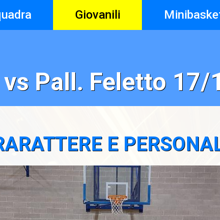
quadra
Giovanili
Minibaske
vs Pall. Feletto 17
RARATTERE E PERSONAL