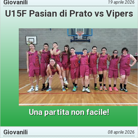
Giovanili
19 aprile 2026
U15F Pasian di Prato vs Vipers
Una partita non facile!
Giovanili
08 aprile 2026