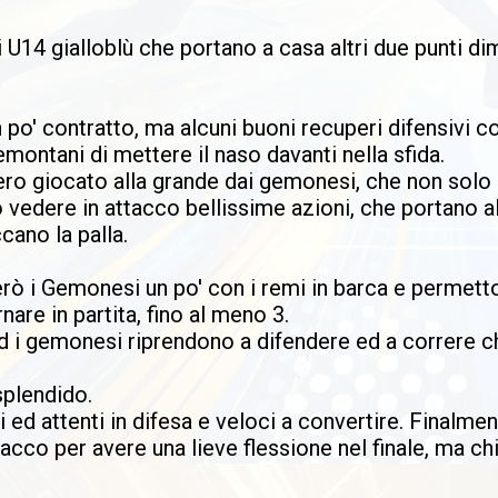
li U14 gialloblù che portano a casa altri due punti d
po' contratto, ma alcuni buoni recuperi difensivi co
montani di mettere il naso davanti nella sfida.
ro giocato alla grande dai gemonesi, che non solo 
o vedere in attacco bellissime azioni, che portano a
cano la palla.
rò i Gemonesi un po' con i remi in barca e permett
nare in partita, fino al meno 3.
ed i gemonesi riprendono a difendere ed a correre c
splendido.
 ed attenti in difesa e veloci a convertire. Finalmen
stacco per avere una lieve flessione nel finale, ma ch