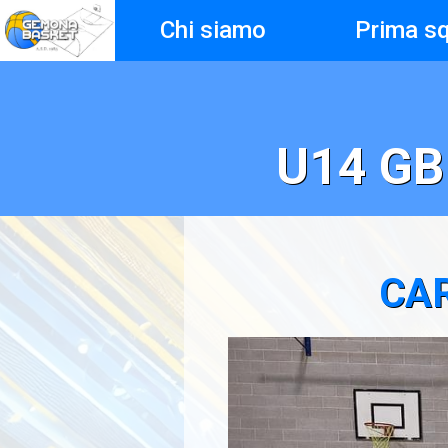
Chi siamo
Prima s
U14 GB 
CA