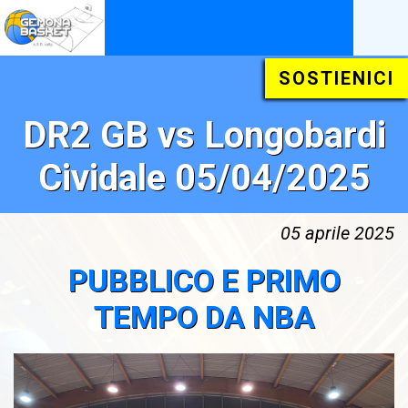
SOSTIENICI
DR2 GB vs Longobardi
Cividale 05/04/2025
05 aprile 2025
PUBBLICO E PRIMO
TEMPO DA NBA