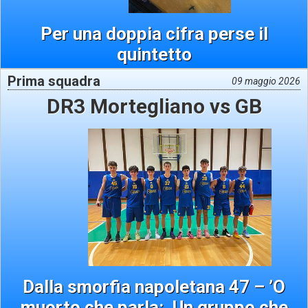
Per una doppia cifra perse il
quintetto
Prima squadra
09 maggio 2026
DR3 Mortegliano vs GB
Dalla smorfia napoletana 47 – ’O
muorto che parla:. Un gruppo che